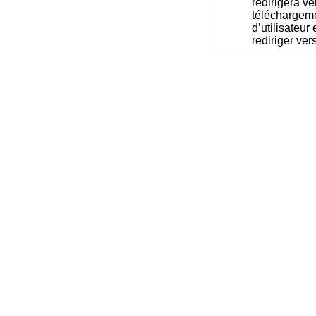
redirigera v
téléchargeme
d’utilisateur
rediriger ver