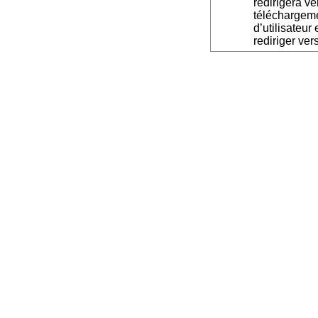
redirigera v
téléchargeme
d’utilisateur
rediriger ver