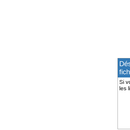
Dés
fich
Si v
les 