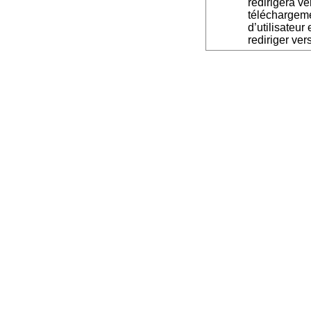
redirigera v
téléchargeme
d’utilisateur
rediriger ver